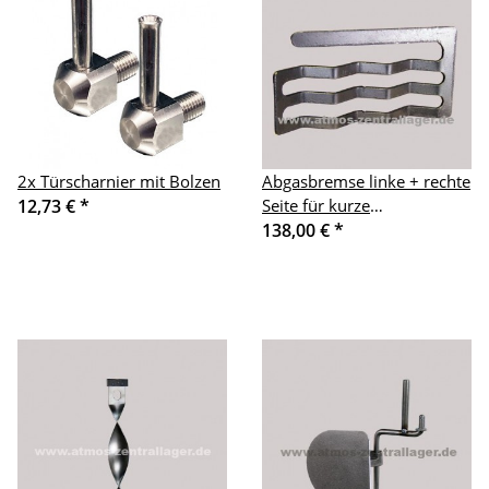
2x Türscharnier mit Bolzen
Abgasbremse linke + rechte
12,73 €
*
Seite für kurze
Brennkammer
138,00 €
*