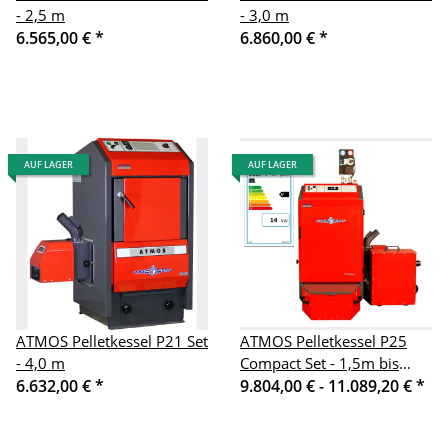
- 2,5 m
- 3,0 m
6.565,00 €
*
6.860,00 €
*
AUF LAGER
AUF LAGER
ATMOS Pelletkessel P21 Set
ATMOS Pelletkessel P25
- 4,0 m
Compact Set - 1,5m bis
6.632,00 €
*
4,0m
9.804,00 € -
11.089,20 €
*