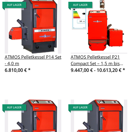
AUF LAGER
AUF LAGER
ATMOS Pelletkessel P14 Set
ATMOS Pelletkessel P21
- 4,0 m
Compact Set – 1,5 m bis
6.810,00 €
*
4,0m
9.447,00 € -
10.613,20 €
*
AUF LAGER
AUF LAGER