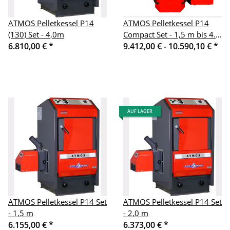
ATMOS Pelletkessel P14
ATMOS Pelletkessel P14
(130) Set - 4,0m
Compact Set - 1,5 m bis 4.0
6.810,00 €
*
m
9.412,00 € -
10.590,10 €
*
AUF LAGER
ATMOS Pelletkessel P14 Set
ATMOS Pelletkessel P14 Set
- 1,5 m
- 2,0 m
6.155,00 €
*
6.373,00 €
*