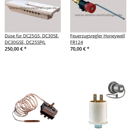
Düse für DC25GS, DC30SE,
Feuerzugsregler Honeywell
DC30GSE, DC25SP(L
FR124
250,00 €
*
70,00 €
*