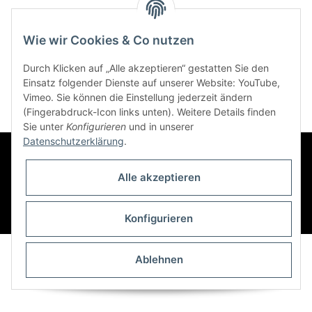
Kategorien
Wie wir Cookies & Co nutzen
Informationen
Durch Klicken auf „Alle akzeptieren“ gestatten Sie den
Einsatz folgender Dienste auf unserer Website: YouTube,
Vimeo. Sie können die Einstellung jederzeit ändern
(Fingerabdruck-Icon links unten). Weitere Details finden
Sie unter
Konfigurieren
und in unserer
Datenschutzerklärung
.
Alle akzeptieren
Widerrufsbutton
* Alle Preise inkl. gesetzlicher USt., zzgl.
Versand
Konfigurieren
© Atmosfachshop
Besucherzähler: 1211491
Ablehnen
Powered by
JTL-Shop