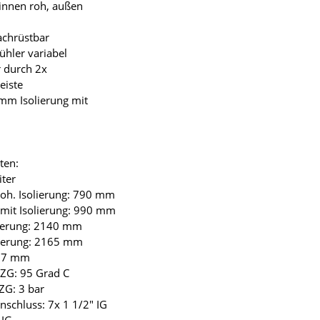
 innen roh, außen
achrüstbar
ühler variabel
r durch 2x
eiste
0mm Isolierung mit
ten:
iter
oh. Isolierung: 790 mm
mit Isolierung: 990 mm
lierung: 2140 mm
lierung: 2165 mm
57 mm
ZG: 95 Grad C
ZG: 3 bar
nschluss: 7x 1 1/2" IG