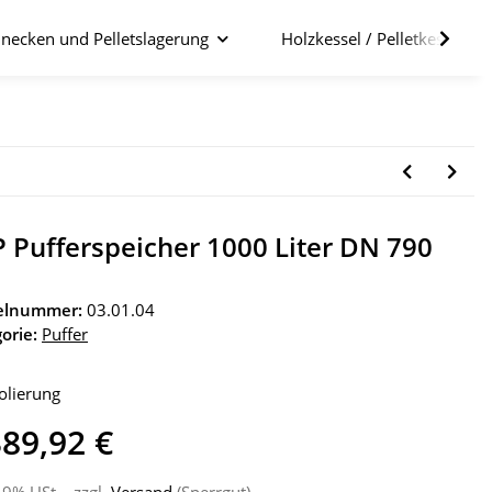
necken und Pelletslagerung
Holzkessel / Pelletkessel im
 Pufferspeicher 1000 Liter DN 790
kelnummer:
03.01.04
orie:
Puffer
solierung
389,92 €