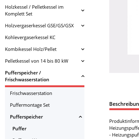
Holzkessel / Pelletkessel im
Komplett Set
Holzvergaserkessel GSE/GS/GSX
Kohlevergaserkessel KC
Kombikessel Holz/Pellet
Pelletkessel von 14 bis 80 kW
Pufferspeicher /
Frischwasserstation
Frischwasserstation
Beschreibu
Puffermontage Set
Pufferspeicher
Produktinfor
Heizungspuffe
Puffer
- Heizungspuf