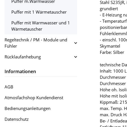
Puffer m.Warmwasser
Stahl S235JR,
grundiert
Puffer mit 1 Wärmetauscher
- E-Heizung n
- Temperaturf
Puffer mit Warmwasser und 1
positionierba
Wärmetauscher
Fühlerklemml
Regeltechnik / PM - Module und
- einschl. 10
Fühler
Skymantel
Farbe: Silber
Rücklaufanhebung
technische Da
Inhalt: 1000 L
Informationen
Durchmesser 
Durchmesser 
AGB
Höhe oh. Iso
Höhe mit Iso
Atmosfachshop Kundendienst
Kippmaß: 21
Bedienungsanleitungen
max. Temp. H
max. Druck H
Datenschutz
Be- / Entladea