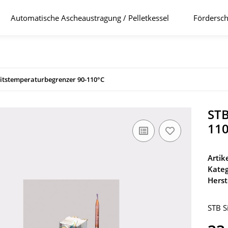
Automatische Ascheaustragung / Pelletkessel
Fördersch
eitstemperaturbegrenzer 90-110°C
STB
11
Arti
Kateg
Herst
STB S