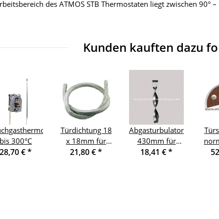
Arbeitsbereich des ATMOS STB Thermostaten liegt zwischen 90° –
Kunden kauften dazu fol
chgasthermostat
Türdichtung 18
Abgasturbulator
Türs
bis 300°C
x 18mm für
430mm für
norm
28,70 €
*
normale Tür
21,80 €
*
18,41 €
DC40GSE
*
ob
52
k