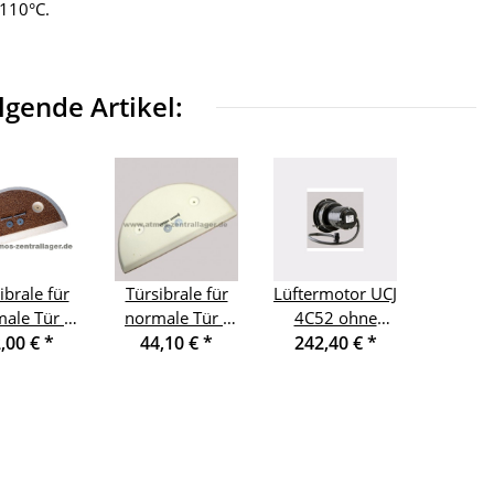
 110°C.
gende Artikel:
ibrale für
Türsibrale für
Lüftermotor UCJ
ale Tür -
normale Tür -
4C52 ohne
en 42mm
,00 €
*
unten 32mm
44,10 €
*
Zubehör (kleine
242,40 €
*
omplett
komplett
Lüfter)