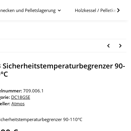
necken und Pelletslagerung
Holzkessel / Pelletkessel im
 Sicherheitstemperaturbegrenzer 90-
0°C
kelnummer:
709.006.1
orie:
DC18GSE
eller:
Atmos
icherheitstemperaturbegrenzer 90-110°C