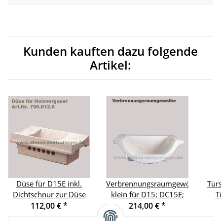
Kunden kauften dazu folgende
Artikel:
Düse für D15E inkl.
Verbrennungsraumgewölbe
Tür
Dichtschnur zur Düse
klein für D15; DC15E;
T
112,00 €
*
214,00 €
*